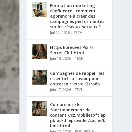
Formation marketing
d’influence : comment
apprendre à créer des
campagnes performantes
sur les réseaux sociaux ?
Juil 22, 2026
|
TECH
Https Epreuves Pix Fr
Secret Clef Html
Juin 19, 2026
|
TECH
Campagnes de rappel : les
essentiels à savoir pour
entretenir votre Citroën
Juin 17, 2026
|
TECH
Comprendre le
fonctionnement de
content://cz.mobilesoft.ap
pblock.fileprovider/cache/b
lank.html
Juin 12, 2026
|
BUSINESS &