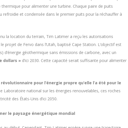
ie thermique pour alimenter une turbine. Chaque paire de puits
u refroidie et condensée dans le premier puits pour la réchauffer à
u la location du terrain, Tim Latimer a reçu les autorisations
 le projet de Fervo dans l’Utah, baptisé Cape Station. L’objectif est
ts) d’énergie géothermique sans émissions de carbone, avec un
e dollars »
d’ici 2030. Cette capacité serait suffisante pour alimenter
évolutionnaire pour l’énergie propre qu’elle l’a été pour le
le Laboratoire national sur les énergies renouvelables, ces roches
ricité des États-Unis d’ici 2050.
rmer le paysage énergétique mondial
s au début. Cependant, Tim Latimer espère suivre une trajectoire