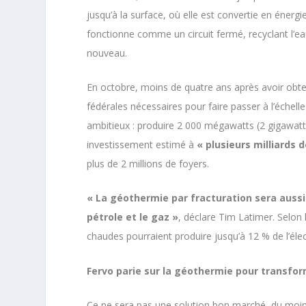
jusqu’à la surface, où elle est convertie en énerg
fonctionne comme un circuit fermé, recyclant l’ea
nouveau.
En octobre, moins de quatre ans après avoir obten
fédérales nécessaires pour faire passer à l’échelle
ambitieux : produire 2 000 mégawatts (2 gigawat
investissement estimé à
« plusieurs milliards d
plus de 2 millions de foyers.
« La géothermie par fracturation sera aussi r
pétrole et le gaz »
, déclare Tim Latimer. Selon 
chaudes pourraient produire jusqu’à 12 % de l’élect
Fervo parie sur la géothermie pour transfo
Ce ne sera pas une solution bon marché, du moin