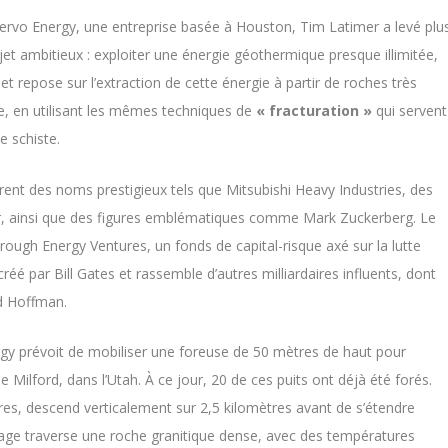
Fervo Energy, une entreprise basée à Houston, Tim Latimer a levé plu
jet ambitieux : exploiter une énergie géothermique presque illimitée,
et repose sur l’extraction de cette énergie à partir de roches très
e, en utilisant les mêmes techniques de
« fracturation »
qui servent
e schiste.
urent des noms prestigieux tels que Mitsubishi Heavy Industries, des
zier, ainsi que des figures emblématiques comme Mark Zuckerberg. Le
ough Energy Ventures, un fonds de capital-risque axé sur la lutte
éé par Bill Gates et rassemble d’autres milliardaires influents, dont
id Hoffman.
gy prévoit de mobiliser une foreuse de 50 mètres de haut pour
e Milford, dans l’Utah. À ce jour, 20 de ces puits ont déjà été forés.
res, descend verticalement sur 2,5 kilomètres avant de s’étendre
rage traverse une roche granitique dense, avec des températures