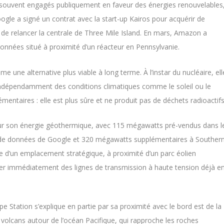
souvent engagés publiquement en faveur des énergies renouvelables
ogle a signé un contrat avec la start-up Kairos pour acquérir de
 de relancer la centrale de Three Mile Island. En mars, Amazon a
données situé à proximité d’un réacteur en Pennsylvanie.
une alternative plus viable à long terme. À l’instar du nucléaire, ell
 indépendamment des conditions climatiques comme le soleil ou le
mentaires : elle est plus sûre et ne produit pas de déchets radioactifs
our son énergie géothermique, avec 115 mégawatts pré-vendus dans l
s de données de Google et 320 mégawatts supplémentaires à Souther
cie d’un emplacement stratégique, à proximité d’un parc éolien
ter immédiatement des lignes de transmission à haute tension déjà e
pe Station s’explique en partie par sa proximité avec le bord est de la
 volcans autour de l’océan Pacifique, qui rapproche les roches