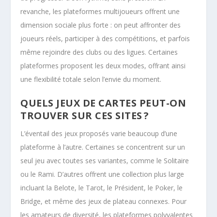
revanche, les plateformes multijoueurs offrent une
dimension sociale plus forte : on peut affronter des
joueurs réels, participer à des compétitions, et parfois
même rejoindre des clubs ou des ligues. Certaines
plateformes proposent les deux modes, offrant ainsi
une flexibilité totale selon l’envie du moment.
QUELS JEUX DE CARTES PEUT-ON
TROUVER SUR CES SITES ?
L’éventail des jeux proposés varie beaucoup d’une
plateforme à l’autre. Certaines se concentrent sur un
seul jeu avec toutes ses variantes, comme le Solitaire
ou le Rami. D’autres offrent une collection plus large
incluant la Belote, le Tarot, le Président, le Poker, le
Bridge, et même des jeux de plateau connexes. Pour
les amateurs de diversité, les plateformes polyvalentes