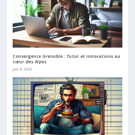
Convergence Grenoble : futur et innovations au
cœur des Alpes
juin 9, 2025