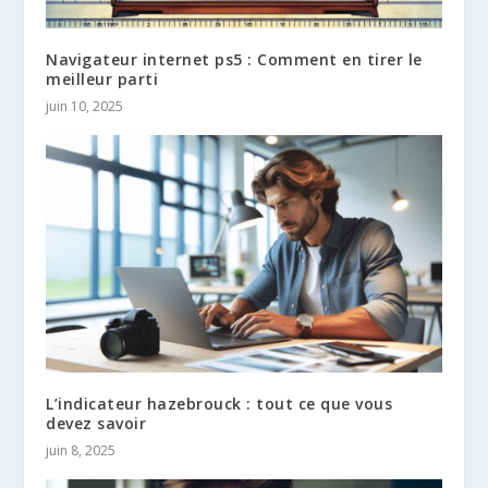
Navigateur internet ps5 : Comment en tirer le
meilleur parti
juin 10, 2025
L’indicateur hazebrouck : tout ce que vous
devez savoir
juin 8, 2025