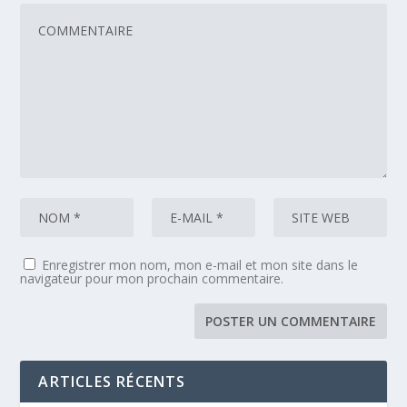
Enregistrer mon nom, mon e-mail et mon site dans le
navigateur pour mon prochain commentaire.
ARTICLES RÉCENTS