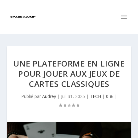
UNE PLATEFORME EN LIGNE
POUR JOUER AUX JEUX DE
CARTES CLASSIQUES
Publié par
Audrey
|
Juil 31, 2025
|
TECH
|
0
|