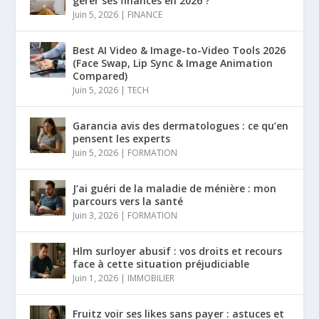
gérer ses finances en 2026 ?
Juin 5, 2026
|
FINANCE
Best AI Video & Image-to-Video Tools 2026
(Face Swap, Lip Sync & Image Animation
Compared)
Juin 5, 2026
|
TECH
Garancia avis des dermatologues : ce qu’en
pensent les experts
Juin 5, 2026
|
FORMATION
J’ai guéri de la maladie de ménière : mon
parcours vers la santé
Juin 3, 2026
|
FORMATION
Hlm surloyer abusif : vos droits et recours
face à cette situation préjudiciable
Juin 1, 2026
|
IMMOBILIER
Fruitz voir ses likes sans payer : astuces et