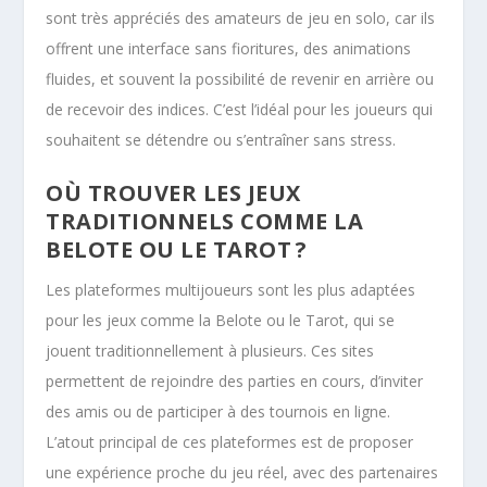
sont très appréciés des amateurs de jeu en solo, car ils
offrent une interface sans fioritures, des animations
fluides, et souvent la possibilité de revenir en arrière ou
de recevoir des indices. C’est l’idéal pour les joueurs qui
souhaitent se détendre ou s’entraîner sans stress.
OÙ TROUVER LES JEUX
TRADITIONNELS COMME LA
BELOTE OU LE TAROT ?
Les plateformes multijoueurs sont les plus adaptées
pour les jeux comme la Belote ou le Tarot, qui se
jouent traditionnellement à plusieurs. Ces sites
permettent de rejoindre des parties en cours, d’inviter
des amis ou de participer à des tournois en ligne.
L’atout principal de ces plateformes est de proposer
une expérience proche du jeu réel, avec des partenaires